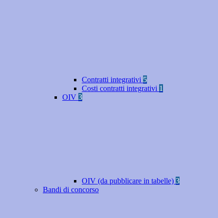
Contratti integrativi
5
Costi contratti integrativi
1
OIV
3
OIV (da pubblicare in tabelle)
3
Bandi di concorso