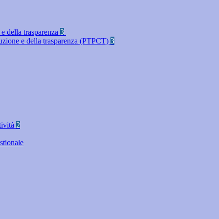
 e della trasparenza
3
rruzione e della trasparenza (PTPCT)
3
tività
2
stionale