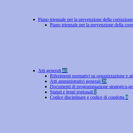
Piano triennale per la prevenzione della corruzione
Piano triennale per la prevenzione della co
Atti generali
41
Riferimenti normativi su organizzazione e at
Atti amministrativi generali
29
Documenti di programmazione strategico-ge
Statuti e leggi regionali
2
Codice disciplinare e codice di condotta
8