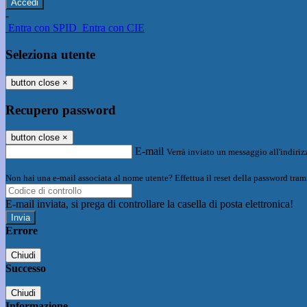
-
Entra con SPID
Entra con CIE
Seleziona utente
button close
×
Recupero password
button close
×
E-mail
Verrà inviato un messaggio all'indirizz
Non hai una e-mail associata al nome utente? Effettua il reset della password tram
E-mail inviata, si prega di controllare la casella di posta elettronica!
Errore
Chiudi
Successo
Chiudi
Informazione