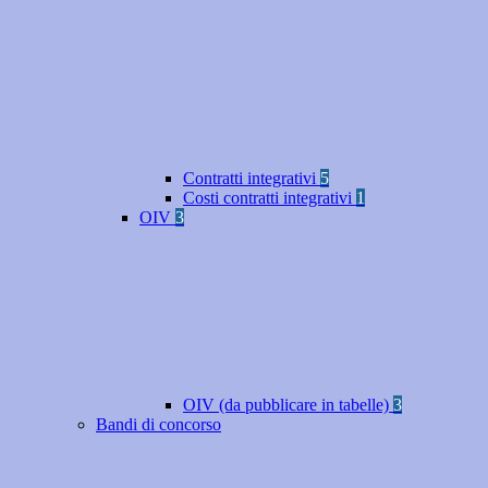
Contratti integrativi
5
Costi contratti integrativi
1
OIV
3
OIV (da pubblicare in tabelle)
3
Bandi di concorso