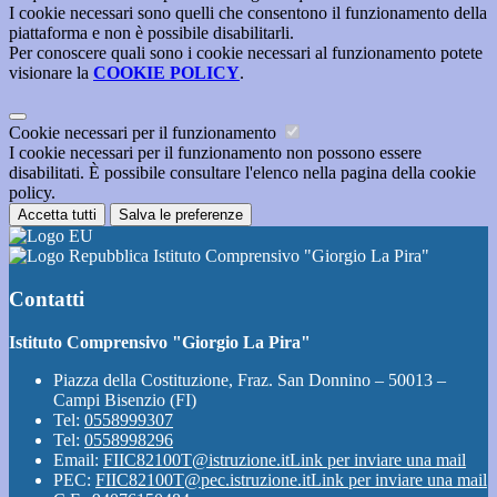
I cookie necessari sono quelli che consentono il funzionamento della
piattaforma e non è possibile disabilitarli.
Per conoscere quali sono i cookie necessari al funzionamento potete
visionare la
COOKIE POLICY
.
Cookie necessari per il funzionamento
I cookie necessari per il funzionamento non possono essere
disabilitati. È possibile consultare l'elenco nella pagina della cookie
policy.
Accetta tutti
Salva le preferenze
Istituto Comprensivo "Giorgio La Pira"
Contatti
Istituto Comprensivo "Giorgio La Pira"
Piazza della Costituzione, Fraz. San Donnino – 50013 –
Campi Bisenzio (FI)
Tel:
0558999307
Tel:
0558998296
Email:
FIIC82100T@istruzione.it
Link per inviare una mail
PEC:
FIIC82100T@pec.istruzione.it
Link per inviare una mail