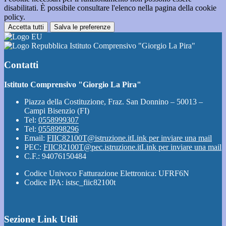
disabilitati. È possibile consultare l'elenco nella pagina della cookie
policy.
Accetta tutti
Salva le preferenze
Istituto Comprensivo "Giorgio La Pira"
Contatti
Istituto Comprensivo "Giorgio La Pira"
Piazza della Costituzione, Fraz. San Donnino – 50013 –
Campi Bisenzio (FI)
Tel:
0558999307
Tel:
0558998296
Email:
FIIC82100T@istruzione.it
Link per inviare una mail
PEC:
FIIC82100T@pec.istruzione.it
Link per inviare una mail
C.F.: 94076150484
Codice Univoco Fatturazione Elettronica: UFRF6N
Codice IPA: istsc_fiic82100t
Sezione Link Utili