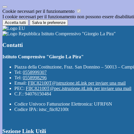
Cookie necessari per il funzionamento
I cookie necessari per il funzionamento non possono essere disabilitati.
Accetta tutti
Salva le preferenze
Istituto Comprensivo "Giorgio La Pira"
Contatti
Istituto Comprensivo "Giorgio La Pira"
Piazza della Costituzione, Fraz. San Donnino – 50013 – Campi
Tel:
0558999307
Tel:
0558998296
Email:
FIIC82100T@istruzione.it
Link per inviare una mail
PEC:
FIIC82100T@pec.istruzione.it
Link per inviare una mail
C.F.: 94076150484
Codice Univoco Fatturazione Elettronica: UFRF6N
Codice IPA: istsc_fiic82100t
Sezione Link Utili