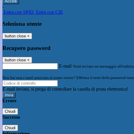
-
Entra con SPID
Entra con CIE
Seleziona utente
button close
×
Recupero password
button close
×
E-mail
Verrà inviato un messaggio all'indirizz
Non hai una e-mail associata al nome utente? Effettua il reset della password tram
E-mail inviata, si prega di controllare la casella di posta elettronica!
Errore
Chiudi
Successo
Chiudi
Informazione