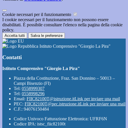
Cookie necessari per il funzionamento
I cookie necessari per il funzionamento non possono essere
disabilitati. È possibile consultare l'elenco nella pagina della cookie
policy.
Accetta tutti
Salva le preferenze
Istituto Comprensivo "Giorgio La Pira"
Contatti
Istituto Comprensivo "Giorgio La Pira"
Piazza della Costituzione, Fraz. San Donnino – 50013 –
Campi Bisenzio (FI)
Tel:
0558999307
Tel:
0558998296
Email:
FIIC82100T@istruzione.it
Link per inviare una mail
PEC:
FIIC82100T@pec.istruzione.it
Link per inviare una mail
C.F.: 94076150484
Codice Univoco Fatturazione Elettronica: UFRF6N
Codice IPA: istsc_fiic82100t