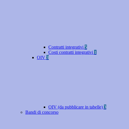
Contratti integrativi
5
Costi contratti integrativi
1
OIV
3
OIV (da pubblicare in tabelle)
3
Bandi di concorso