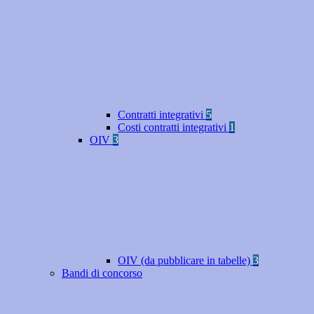
Contratti integrativi
5
Costi contratti integrativi
1
OIV
3
OIV (da pubblicare in tabelle)
3
Bandi di concorso