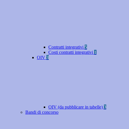
Contratti integrativi
5
Costi contratti integrativi
1
OIV
3
OIV (da pubblicare in tabelle)
3
Bandi di concorso