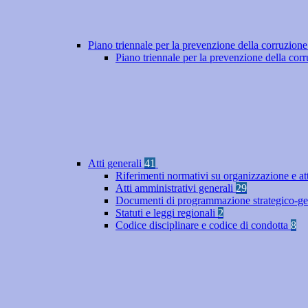
Piano triennale per la prevenzione della corruzione
Piano triennale per la prevenzione della co
Atti generali
41
Riferimenti normativi su organizzazione e at
Atti amministrativi generali
29
Documenti di programmazione strategico-ge
Statuti e leggi regionali
2
Codice disciplinare e codice di condotta
8