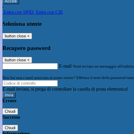
-
Entra con SPID
Entra con CIE
Seleziona utente
button close
×
Recupero password
button close
×
E-mail
Verrà inviato un messaggio all'indirizz
Non hai una e-mail associata al nome utente? Effettua il reset della password tram
E-mail inviata, si prega di controllare la casella di posta elettronica!
Errore
Chiudi
Successo
Chiudi
Informazione