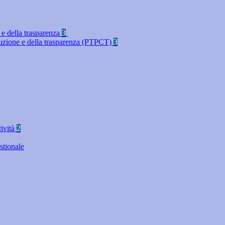
 e della trasparenza
3
rruzione e della trasparenza (PTPCT)
3
tività
2
stionale