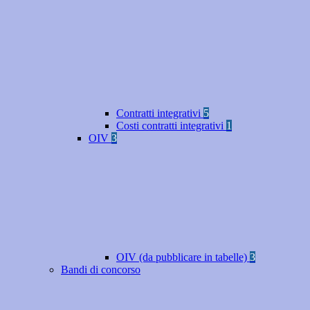
Contratti integrativi
5
Costi contratti integrativi
1
OIV
3
OIV (da pubblicare in tabelle)
3
Bandi di concorso