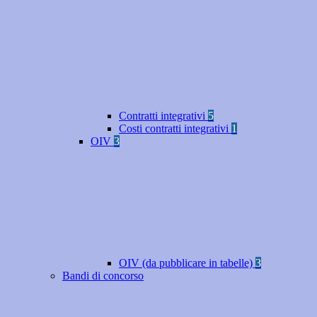
Contratti integrativi
5
Costi contratti integrativi
1
OIV
3
OIV (da pubblicare in tabelle)
3
Bandi di concorso