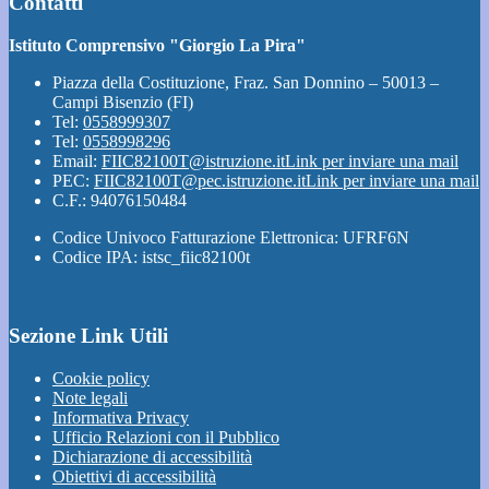
Contatti
Istituto Comprensivo "Giorgio La Pira"
Piazza della Costituzione, Fraz. San Donnino – 50013 –
Campi Bisenzio (FI)
Tel:
0558999307
Tel:
0558998296
Email:
FIIC82100T@istruzione.it
Link per inviare una mail
PEC:
FIIC82100T@pec.istruzione.it
Link per inviare una mail
C.F.: 94076150484
Codice Univoco Fatturazione Elettronica: UFRF6N
Codice IPA: istsc_fiic82100t
Sezione Link Utili
Cookie policy
Note legali
Informativa Privacy
Ufficio Relazioni con il Pubblico
Dichiarazione di accessibilità
Obiettivi di accessibilità