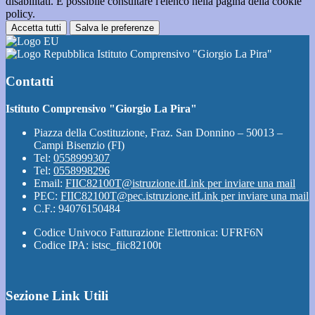
disabilitati. È possibile consultare l'elenco nella pagina della cookie
policy.
Accetta tutti
Salva le preferenze
Istituto Comprensivo "Giorgio La Pira"
Contatti
Istituto Comprensivo "Giorgio La Pira"
Piazza della Costituzione, Fraz. San Donnino – 50013 –
Campi Bisenzio (FI)
Tel:
0558999307
Tel:
0558998296
Email:
FIIC82100T@istruzione.it
Link per inviare una mail
PEC:
FIIC82100T@pec.istruzione.it
Link per inviare una mail
C.F.: 94076150484
Codice Univoco Fatturazione Elettronica: UFRF6N
Codice IPA: istsc_fiic82100t
Sezione Link Utili