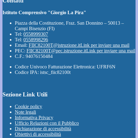
Contatti
Istituto Comprensivo "Giorgio La Pira"
Piazza della Costituzione, Fraz. San Donnino – 50013 –
Campi Bisenzio (FI)
Tel:
0558999307
Tel:
0558998296
Email:
FIIC82100T@istruzione.it
Link per inviare una mail
PEC:
FIIC82100T@pec.istruzione.it
Link per inviare una mail
C.F.: 94076150484
Codice Univoco Fatturazione Elettronica: UFRF6N
Codice IPA: istsc_fiic82100t
Sezione Link Utili
Cookie policy
Note legali
Informativa Privacy
Ufficio Relazioni con il Pubblico
Dichiarazione di accessibilità
Obiettivi di accessibilità