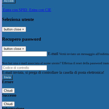
-
Entra con SPID
Entra con CIE
Seleziona utente
button close
×
Recupero password
button close
×
E-mail
Verrà inviato un messaggio all'indirizz
Non hai una e-mail associata al nome utente? Effettua il reset della password tram
E-mail inviata, si prega di controllare la casella di posta elettronica!
Errore
Chiudi
Successo
Chiudi
Informazione