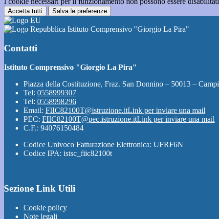
I cookie necessari per il funzionamento non possono essere disabilitati.
Accetta tutti
Salva le preferenze
Istituto Comprensivo "Giorgio La Pira"
Contatti
Istituto Comprensivo "Giorgio La Pira"
Piazza della Costituzione, Fraz. San Donnino – 50013 – Campi
Tel:
0558999307
Tel:
0558998296
Email:
FIIC82100T@istruzione.it
Link per inviare una mail
PEC:
FIIC82100T@pec.istruzione.it
Link per inviare una mail
C.F.: 94076150484
Codice Univoco Fatturazione Elettronica: UFRF6N
Codice IPA: istsc_fiic82100t
Sezione Link Utili
Cookie policy
Note legali