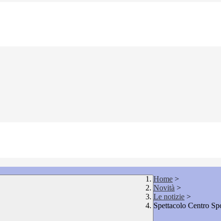
Home
>
Novità
>
Le notizie
>
Spettacolo Centro Spo