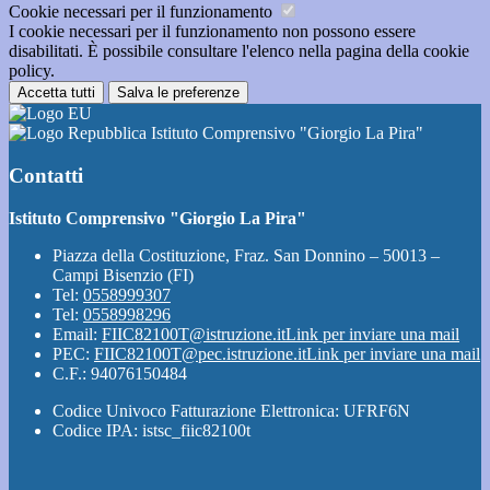
Cookie necessari per il funzionamento
I cookie necessari per il funzionamento non possono essere
disabilitati. È possibile consultare l'elenco nella pagina della cookie
policy.
Accetta tutti
Salva le preferenze
Istituto Comprensivo "Giorgio La Pira"
Contatti
Istituto Comprensivo "Giorgio La Pira"
Piazza della Costituzione, Fraz. San Donnino – 50013 –
Campi Bisenzio (FI)
Tel:
0558999307
Tel:
0558998296
Email:
FIIC82100T@istruzione.it
Link per inviare una mail
PEC:
FIIC82100T@pec.istruzione.it
Link per inviare una mail
C.F.: 94076150484
Codice Univoco Fatturazione Elettronica: UFRF6N
Codice IPA: istsc_fiic82100t