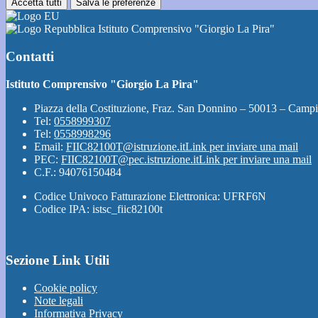
Accetta tutti
Salva le preferenze
Istituto Comprensivo "Giorgio La Pira"
Contatti
Istituto Comprensivo "Giorgio La Pira"
Piazza della Costituzione, Fraz. San Donnino – 50013 – Campi
Tel:
0558999307
Tel:
0558998296
Email:
FIIC82100T@istruzione.it
Link per inviare una mail
PEC:
FIIC82100T@pec.istruzione.it
Link per inviare una mail
C.F.: 94076150484
Codice Univoco Fatturazione Elettronica: UFRF6N
Codice IPA: istsc_fiic82100t
Sezione Link Utili
Cookie policy
Note legali
Informativa Privacy