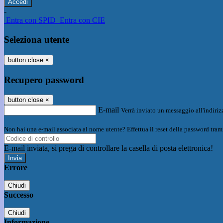
-
Entra con SPID
Entra con CIE
Seleziona utente
button close
×
Recupero password
button close
×
E-mail
Verrà inviato un messaggio all'indirizz
Non hai una e-mail associata al nome utente? Effettua il reset della password tram
E-mail inviata, si prega di controllare la casella di posta elettronica!
Errore
Chiudi
Successo
Chiudi
Informazione