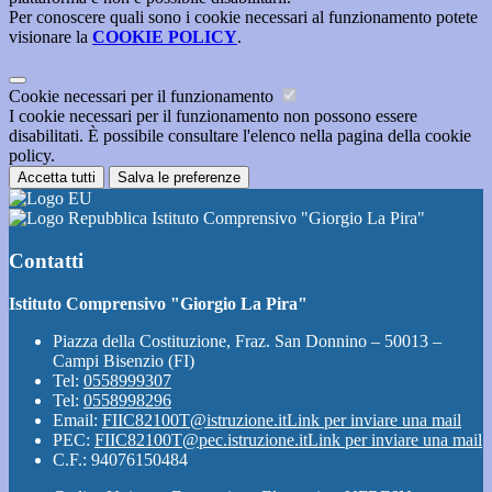
Per conoscere quali sono i cookie necessari al funzionamento potete
visionare la
COOKIE POLICY
.
Cookie necessari per il funzionamento
I cookie necessari per il funzionamento non possono essere
disabilitati. È possibile consultare l'elenco nella pagina della cookie
policy.
Accetta tutti
Salva le preferenze
Istituto Comprensivo "Giorgio La Pira"
Contatti
Istituto Comprensivo "Giorgio La Pira"
Piazza della Costituzione, Fraz. San Donnino – 50013 –
Campi Bisenzio (FI)
Tel:
0558999307
Tel:
0558998296
Email:
FIIC82100T@istruzione.it
Link per inviare una mail
PEC:
FIIC82100T@pec.istruzione.it
Link per inviare una mail
C.F.: 94076150484