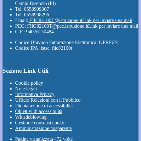
Campi Bisenzio (FI)
Tel:
0558999307
Tel:
0558998296
Email:
FIIC82100T@istruzione.it
Link per inviare una mail
PEC:
FIIC82100T@pec.istruzione.it
Link per inviare una mail
C.F.: 94076150484
Codice Univoco Fatturazione Elettronica: UFRF6N
Codice IPA: istsc_fiic82100t
Sezione Link Utili
Cookie policy
Note legali
Informativa Privacy
Ufficio Relazioni con il Pubblico
Dichiarazione di accessibilità
Obiettivi di accessibilità
Whistleblowing
Gestione consensi cookie
Amministrazione trasparente
Pagina visualizzata
472
volte