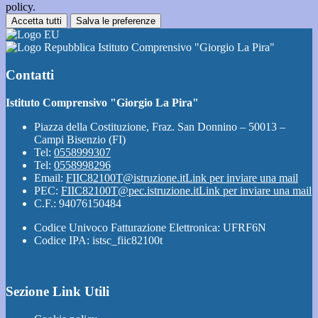
policy.
Accetta tutti
Salva le preferenze
Istituto Comprensivo "Giorgio La Pira"
Contatti
Istituto Comprensivo "Giorgio La Pira"
Piazza della Costituzione, Fraz. San Donnino – 50013 –
Campi Bisenzio (FI)
Tel:
0558999307
Tel:
0558998296
Email:
FIIC82100T@istruzione.it
Link per inviare una mail
PEC:
FIIC82100T@pec.istruzione.it
Link per inviare una mail
C.F.: 94076150484
Codice Univoco Fatturazione Elettronica: UFRF6N
Codice IPA: istsc_fiic82100t
Sezione Link Utili