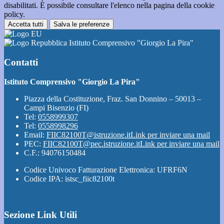
disabilitati. È possibile consultare l'elenco nella pagina della cookie
policy.
Accetta tutti
Salva le preferenze
Istituto Comprensivo "Giorgio La Pira"
Contatti
Istituto Comprensivo "Giorgio La Pira"
Piazza della Costituzione, Fraz. San Donnino – 50013 –
Campi Bisenzio (FI)
Tel:
0558999307
Tel:
0558998296
Email:
FIIC82100T@istruzione.it
Link per inviare una mail
PEC:
FIIC82100T@pec.istruzione.it
Link per inviare una mail
C.F.: 94076150484
Codice Univoco Fatturazione Elettronica: UFRF6N
Codice IPA: istsc_fiic82100t
Sezione Link Utili