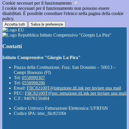
Cookie necessari per il funzionamento
I cookie necessari per il funzionamento non possono essere
disabilitati. È possibile consultare l'elenco nella pagina della cookie
policy.
Accetta tutti
Salva le preferenze
Istituto Comprensivo "Giorgio La Pira"
Contatti
Istituto Comprensivo "Giorgio La Pira"
Piazza della Costituzione, Fraz. San Donnino – 50013 –
Campi Bisenzio (FI)
Tel:
0558999307
Tel:
0558998296
Email:
FIIC82100T@istruzione.it
Link per inviare una mail
PEC:
FIIC82100T@pec.istruzione.it
Link per inviare una mail
C.F.: 94076150484
Codice Univoco Fatturazione Elettronica: UFRF6N
Codice IPA: istsc_fiic82100t