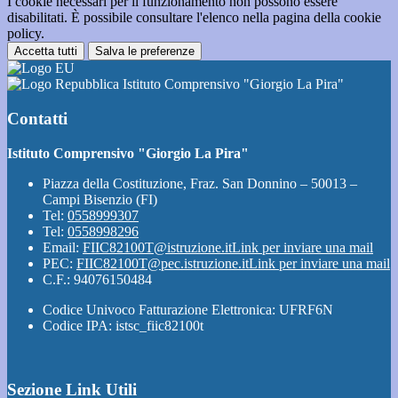
I cookie necessari per il funzionamento non possono essere
disabilitati. È possibile consultare l'elenco nella pagina della cookie
policy.
Accetta tutti
Salva le preferenze
Istituto Comprensivo "Giorgio La Pira"
Contatti
Istituto Comprensivo "Giorgio La Pira"
Piazza della Costituzione, Fraz. San Donnino – 50013 –
Campi Bisenzio (FI)
Tel:
0558999307
Tel:
0558998296
Email:
FIIC82100T@istruzione.it
Link per inviare una mail
PEC:
FIIC82100T@pec.istruzione.it
Link per inviare una mail
C.F.: 94076150484
Codice Univoco Fatturazione Elettronica: UFRF6N
Codice IPA: istsc_fiic82100t
Sezione Link Utili