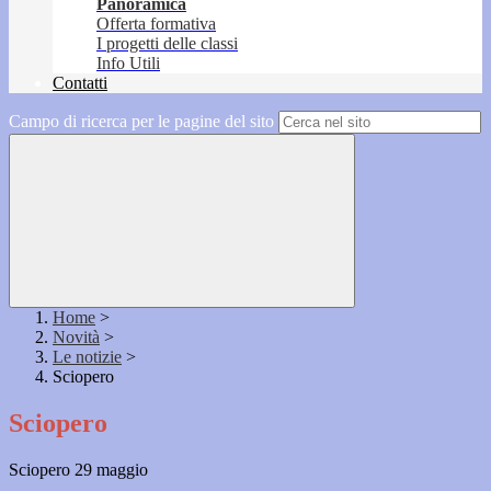
Panoramica
Offerta formativa
I progetti delle classi
Info Utili
Contatti
Campo di ricerca per le pagine del sito
Home
>
Novità
>
Le notizie
>
Sciopero
Sciopero
Sciopero 29 maggio