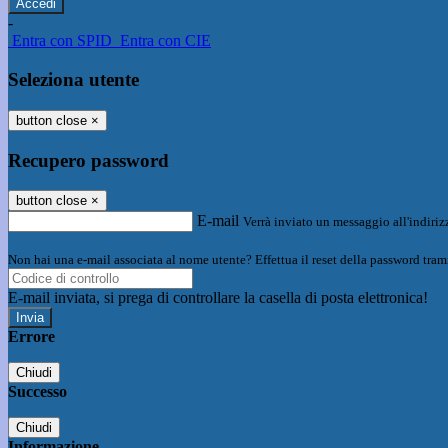
-
Entra con SPID
Entra con CIE
Seleziona utente
button close
×
Recupero password
button close
×
E-mail
Verrà inviato un messaggio all'indirizz
Non hai una e-mail associata al nome utente? Effettua il reset della password tram
E-mail inviata, si prega di controllare la casella di posta elettronica!
Errore
Chiudi
Successo
Chiudi
Informazione