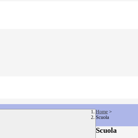
Home
>
Scuola
Scuola