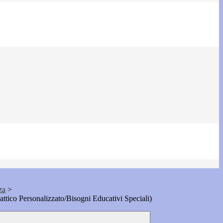
za
>
tico Personalizzato/Bisogni Educativi Speciali)