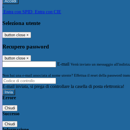
-
Entra con SPID
Entra con CIE
Seleziona utente
button close
×
Recupero password
button close
×
E-mail
Verrà inviato un messaggio all'indirizz
Non hai una e-mail associata al nome utente? Effettua il reset della password tram
E-mail inviata, si prega di controllare la casella di posta elettronica!
Errore
Chiudi
Successo
Chiudi
Informazione