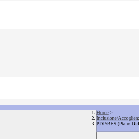
Home
>
Inclusione/Accoglien
PDP/BES (Piano Didat