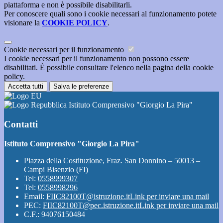
piattaforma e non è possibile disabilitarli.
Per conoscere quali sono i cookie necessari al funzionamento potete
visionare la
COOKIE POLICY
.
Cookie necessari per il funzionamento
I cookie necessari per il funzionamento non possono essere
disabilitati. È possibile consultare l'elenco nella pagina della cookie
policy.
Accetta tutti
Salva le preferenze
Istituto Comprensivo "Giorgio La Pira"
Contatti
Istituto Comprensivo "Giorgio La Pira"
Piazza della Costituzione, Fraz. San Donnino – 50013 –
Campi Bisenzio (FI)
Tel:
0558999307
Tel:
0558998296
Email:
FIIC82100T@istruzione.it
Link per inviare una mail
PEC:
FIIC82100T@pec.istruzione.it
Link per inviare una mail
C.F.: 94076150484