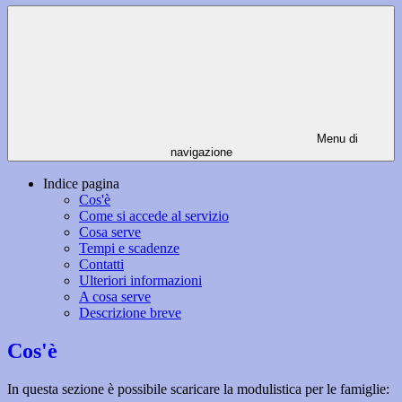
Menu di
navigazione
Indice pagina
Cos'è
Come si accede al servizio
Cosa serve
Tempi e scadenze
Contatti
Ulteriori informazioni
A cosa serve
Descrizione breve
Cos'è
In questa sezione è possibile scaricare la modulistica per le famiglie: