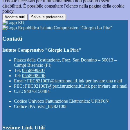
I cookie necessari per il funzionamento non possono essere
disabilitati. È possibile consultare l'elenco nella pagina della cookie
policy.
Accetta tutti
Salva le preferenze
Istituto Comprensivo "Giorgio La Pira"
Contatti
Istituto Comprensivo "Giorgio La Pira"
Piazza della Costituzione, Fraz. San Donnino – 50013 –
Campi Bisenzio (FI)
Tel:
0558999307
Tel:
0558998296
Email:
FIIC82100T@istruzione.it
Link per inviare una mail
PEC:
FIIC82100T@pec.istruzione.it
Link per inviare una mail
C.F.: 94076150484
Codice Univoco Fatturazione Elettronica: UFRF6N
Codice IPA: istsc_fiic82100t
Sezione Link Utili