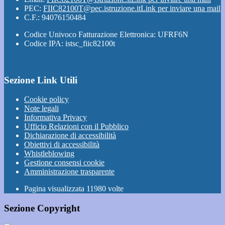
PEC:
FIIC82100T@pec.istruzione.it
Link per inviare una mail
C.F.: 94076150484
Codice Univoco Fatturazione Elettronica: UFRF6N
Codice IPA: istsc_fiic82100t
Sezione Link Utili
Cookie policy
Note legali
Informativa Privacy
Ufficio Relazioni con il Pubblico
Dichiarazione di accessibilità
Obiettivi di accessibilità
Whistleblowing
Gestione consensi cookie
Amministrazione trasparente
Pagina visualizzata
11980
volte
Sezione Copyright