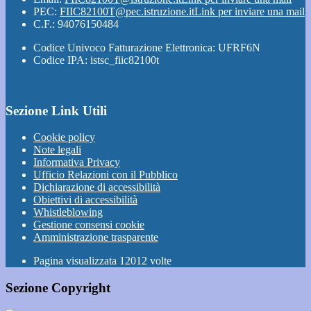
PEC:
FIIC82100T@pec.istruzione.it
Link per inviare una mail
C.F.: 94076150484
Codice Univoco Fatturazione Elettronica: UFRF6N
Codice IPA: istsc_fiic82100t
Sezione Link Utili
Cookie policy
Note legali
Informativa Privacy
Ufficio Relazioni con il Pubblico
Dichiarazione di accessibilità
Obiettivi di accessibilità
Whistleblowing
Gestione consensi cookie
Amministrazione trasparente
Pagina visualizzata
12012
volte
Sezione Copyright