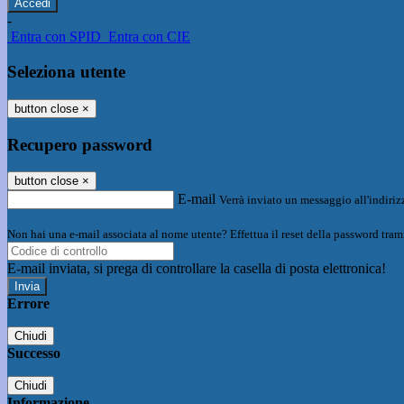
-
Entra con SPID
Entra con CIE
Seleziona utente
button close
×
Recupero password
button close
×
E-mail
Verrà inviato un messaggio all'indirizz
Non hai una e-mail associata al nome utente? Effettua il reset della password tram
E-mail inviata, si prega di controllare la casella di posta elettronica!
Errore
Chiudi
Successo
Chiudi
Informazione